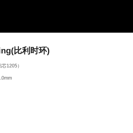
Ring(比利时环)
(铝芯1205）
8.0mm